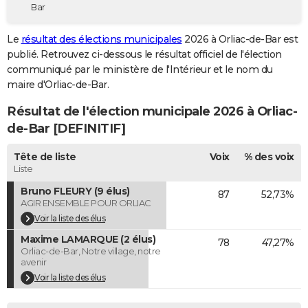
Bar
City break
Voyage de noces
Climat
Destinations
Voyage nature
Forum
+
PHOTO
Le
résultat des élections municipales
2026 à Orliac-de-Bar est
GUIDES D'ACHAT
publié. Retrouvez ci-dessous le résultat officiel de l'élection
communiqué par le ministère de l'Intérieur et le nom du
BONS PLANS
maire d'Orliac-de-Bar.
CARTE DE VOEUX
Résultat de l'élection municipale 2026 à Orliac-
Carte Bonne année
Carte Pâques
Carte de Noël
Carte Saint-Valentin
Carte d'anniversaire
de-Bar [DEFINITIF]
DICTIONNAIRE
Biographies
Expressions
Dictionnaire
Citations
Proverbes
Tête de liste
Voix
% des voix
PROGRAMME TV
Liste
COPAINS D'AVANT
Bruno FLEURY (9 élus)
87
52,73%
AGIR ENSEMBLE POUR ORLIAC
Se connecter
Collèges
Universités
Service militaire
S'inscrire
Lycées
Primaires
Entreprises
Avis de recherche
AVIS DE DÉCÈS
Voir la liste des élus
Maxime LAMARQUE (2 élus)
FORUM
78
47,27%
Orliac-de-Bar, Notre village, notre
avenir
Lifestyle
Sport
Television
Cinema
Bricolage
Culture
Auto
Voyage
Voir la liste des élus