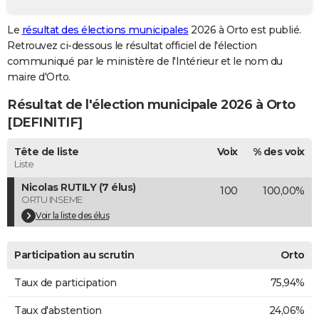
City break
Voyage de noces
Climat
Destinations
Voyage nature
Forum
+
PHOTO
Le
résultat des élections municipales
2026 à Orto est publié.
Retrouvez ci-dessous le résultat officiel de l'élection
GUIDES D'ACHAT
communiqué par le ministère de l'Intérieur et le nom du
BONS PLANS
maire d'Orto.
Résultat de l'élection municipale 2026 à Orto
CARTE DE VOEUX
[DEFINITIF]
Carte Bonne année
Carte Pâques
Carte de Noël
Carte Saint-Valentin
Carte d'anniversaire
DICTIONNAIRE
Tête de liste
Voix
% des voix
Biographies
Expressions
Dictionnaire
Citations
Proverbes
PROGRAMME TV
Liste
Nicolas RUTILY (7 élus)
100
100,00%
COPAINS D'AVANT
ORTU INSEME
Se connecter
Collèges
Universités
Service militaire
S'inscrire
Lycées
Primaires
Entreprises
Avis de recherche
Voir la liste des élus
AVIS DE DÉCÈS
FORUM
Participation au scrutin
Orto
Lifestyle
Sport
Television
Cinema
Bricolage
Culture
Auto
Voyage
Taux de participation
75,94%
Taux d'abstention
24,06%