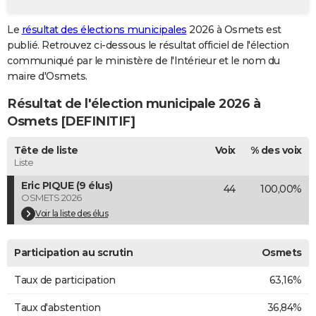
City break
Voyage de noces
Climat
Destinations
Voyage nature
Forum
+
PHOTO
Le
résultat des élections municipales
2026 à Osmets est
publié. Retrouvez ci-dessous le résultat officiel de l'élection
GUIDES D'ACHAT
communiqué par le ministère de l'Intérieur et le nom du
BONS PLANS
maire d'Osmets.
Résultat de l'élection municipale 2026 à
CARTE DE VOEUX
Osmets [DEFINITIF]
Carte Bonne année
Carte Pâques
Carte de Noël
Carte Saint-Valentin
Carte d'anniversaire
DICTIONNAIRE
Tête de liste
Voix
% des voix
Biographies
Expressions
Dictionnaire
Citations
Proverbes
PROGRAMME TV
Liste
Eric PIQUE (9 élus)
44
100,00%
COPAINS D'AVANT
OSMETS 2026
Se connecter
Collèges
Universités
Service militaire
S'inscrire
Lycées
Primaires
Entreprises
Avis de recherche
Voir la liste des élus
AVIS DE DÉCÈS
FORUM
Participation au scrutin
Osmets
Lifestyle
Sport
Television
Cinema
Bricolage
Culture
Auto
Voyage
Taux de participation
63,16%
Taux d'abstention
36,84%