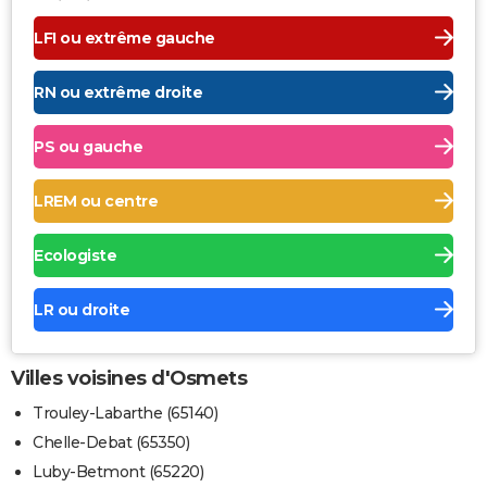
LFI ou extrême gauche
RN ou extrême droite
PS ou gauche
LREM ou centre
Ecologiste
LR ou droite
Villes voisines d'Osmets
Trouley-Labarthe (65140)
Chelle-Debat (65350)
Luby-Betmont (65220)