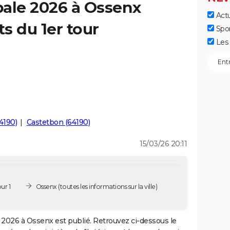
pale 2026 à Ossenx
Actu
ts du 1er tour
Spo
Les 
4190)
Castetbon (64190)
15/03/26 20:11
ur 1
Ossenx
(toutes les informations sur la ville)
2026 à Ossenx est publié. Retrouvez ci-dessous le