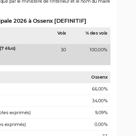
iqué par le ministère de l'Intérieur et le nom du maire
cipale 2026 à Ossenx [DEFINITIF]
Voix
% des voix
7 élus)
30
100,00%
Ossenx
66,00%
34,00%
otes exprimés)
9,09%
es exprimés)
0,00%