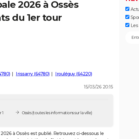
ale 2026 à Ossès
Actu
ts du 1er tour
Spo
Les 
4780)
Irissarry (64780)
Irouléguy (64220)
15/03/26 20:15
 1
Ossès
(toutes les informations sur la ville)
2026 à Ossès est publié. Retrouvez ci-dessous le