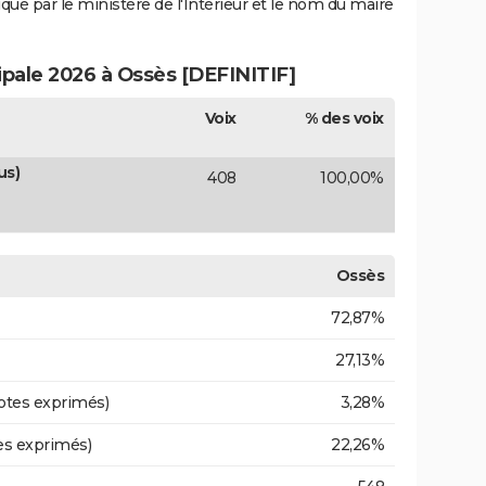
iqué par le ministère de l'Intérieur et le nom du maire
ipale 2026 à Ossès [DEFINITIF]
Voix
% des voix
us)
408
100,00%
Ossès
72,87%
27,13%
otes exprimés)
3,28%
es exprimés)
22,26%