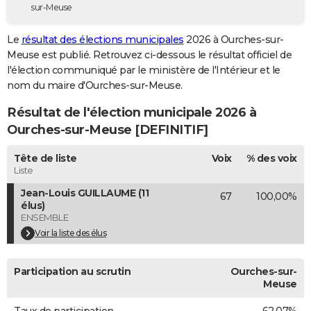
sur-Meuse
City break
Voyage de noces
Climat
Destinations
Voyage nature
Forum
+
PHOTO
Le
résultat des élections municipales
2026 à Ourches-sur-
GUIDES D'ACHAT
Meuse est publié. Retrouvez ci-dessous le résultat officiel de
l'élection communiqué par le ministère de l'Intérieur et le
BONS PLANS
nom du maire d'Ourches-sur-Meuse.
CARTE DE VOEUX
Résultat de l'élection municipale 2026 à
Carte Bonne année
Carte Pâques
Carte de Noël
Carte Saint-Valentin
Carte d'anniversaire
Ourches-sur-Meuse [DEFINITIF]
DICTIONNAIRE
Biographies
Expressions
Dictionnaire
Citations
Proverbes
Tête de liste
Voix
% des voix
PROGRAMME TV
Liste
COPAINS D'AVANT
Jean-Louis GUILLAUME (11
67
100,00%
élus)
Se connecter
Collèges
Universités
Service militaire
S'inscrire
Lycées
Primaires
Entreprises
Avis de recherche
AVIS DE DÉCÈS
ENSEMBLE
Voir la liste des élus
FORUM
Lifestyle
Sport
Television
Cinema
Bricolage
Culture
Auto
Voyage
Participation au scrutin
Ourches-sur-
Meuse
Taux de participation
62,07%