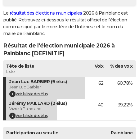
City break
Voyage de noces
Climat
Destinations
Voyage nature
Forum
+
PHOTO
Le
résultat des élections municipales
2026 à Painblanc est
publié. Retrouvez ci-dessous le résultat officiel de l'élection
GUIDES D'ACHAT
communiqué par le ministère de l'Intérieur et le nom du
BONS PLANS
maire de Painblanc.
Résultat de l'élection municipale 2026 à
CARTE DE VOEUX
Painblanc [DEFINITIF]
Carte Bonne année
Carte Pâques
Carte de Noël
Carte Saint-Valentin
Carte d'anniversaire
DICTIONNAIRE
Tête de liste
Voix
% des voix
Biographies
Expressions
Dictionnaire
Citations
Proverbes
PROGRAMME TV
Liste
Jean Luc BARBIER (9 élus)
62
60,78%
COPAINS D'AVANT
Jean Luc Barbier
Se connecter
Collèges
Universités
Service militaire
S'inscrire
Lycées
Primaires
Entreprises
Avis de recherche
Voir la liste des élus
AVIS DE DÉCÈS
Jérémy MAILLARD (2 élus)
40
39,22%
FORUM
Vivre à Painblanc
Voir la liste des élus
Lifestyle
Sport
Television
Cinema
Bricolage
Culture
Auto
Voyage
Participation au scrutin
Painblanc