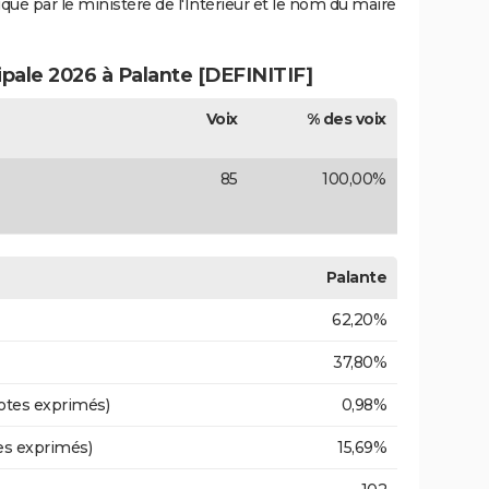
iqué par le ministère de l'Intérieur et le nom du maire
ipale 2026 à Palante [DEFINITIF]
Voix
% des voix
85
100,00%
Palante
62,20%
37,80%
otes exprimés)
0,98%
es exprimés)
15,69%