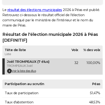
City break
Voyage de noces
Climat
Destinations
Voyage nature
Forum
+
PHOTO
Le
résultat des élections municipales
2026 à Péas est publié.
Retrouvez ci-dessous le résultat officiel de l'élection
GUIDES D'ACHAT
communiqué par le ministère de l'Intérieur et le nom du
BONS PLANS
maire de Péas.
Résultat de l'élection municipale 2026 à Péas
CARTE DE VOEUX
[DEFINITIF]
Carte Bonne année
Carte Pâques
Carte de Noël
Carte Saint-Valentin
Carte d'anniversaire
DICTIONNAIRE
Tête de liste
Voix
% des voix
Biographies
Expressions
Dictionnaire
Citations
Proverbes
PROGRAMME TV
Liste
Joël TROMPEAUX (7 élus)
32
100,00%
COPAINS D'AVANT
TROMPEAUX Joël
Se connecter
Collèges
Universités
Service militaire
S'inscrire
Lycées
Primaires
Entreprises
Avis de recherche
Voir la liste des élus
AVIS DE DÉCÈS
FORUM
Participation au scrutin
Péas
Lifestyle
Sport
Television
Cinema
Bricolage
Culture
Auto
Voyage
Taux de participation
51,47%
Taux d'abstention
48,53%