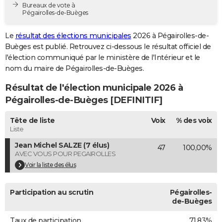
Bureaux de vote à
City break
Voyage de noces
Climat
Destinations
Voyage nature
Forum
+
PHOTO
Pégairolles-de-Buèges
GUIDES D'ACHAT
Le
résultat des élections municipales
2026 à Pégairolles-de-
Buèges est publié. Retrouvez ci-dessous le résultat officiel de
BONS PLANS
l'élection communiqué par le ministère de l'Intérieur et le
nom du maire de Pégairolles-de-Buèges.
CARTE DE VOEUX
Résultat de l'élection municipale 2026 à
Carte Bonne année
Carte Pâques
Carte de Noël
Carte Saint-Valentin
Carte d'anniversaire
DICTIONNAIRE
Pégairolles-de-Buèges [DEFINITIF]
Biographies
Expressions
Dictionnaire
Citations
Proverbes
PROGRAMME TV
Tête de liste
Voix
% des voix
Liste
COPAINS D'AVANT
Jean Michel SALZE (7 élus)
47
100,00%
Se connecter
Collèges
Universités
Service militaire
S'inscrire
Lycées
Primaires
Entreprises
Avis de recherche
AVIS DE DÉCÈS
AVEC VOUS POUR PEGAIROLLES
Voir la liste des élus
FORUM
Lifestyle
Sport
Television
Cinema
Bricolage
Culture
Auto
Voyage
Participation au scrutin
Pégairolles-
de-Buèges
Taux de participation
71,83%