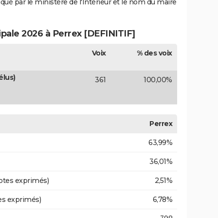
iqué par le ministère de l'Intérieur et le nom du maire
ipale 2026 à Perrex [DEFINITIF]
Voix
% des voix
élus)
361
100,00%
Perrex
63,99%
36,01%
otes exprimés)
2,51%
es exprimés)
6,78%