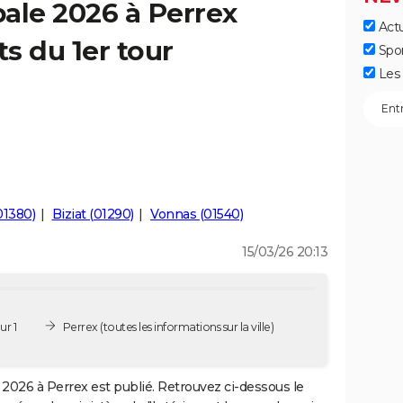
ale 2026 à Perrex
Actu
ts du 1er tour
Spo
Les 
01380)
Biziat (01290)
Vonnas (01540)
15/03/26 20:13
ur 1
Perrex
(toutes les informations sur la ville)
2026 à Perrex est publié. Retrouvez ci-dessous le