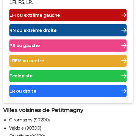
LFI, PS, LR...
LFI ou extrême gauche
RN ou extrême droite
PS ou gauche
LREM ou centre
Ecologiste
LR ou droite
Villes voisines de Petitmagny
Giromagny (90200)
Valdoie (90300)