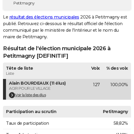
Petitmagny
City break
Voyage de noces
Climat
Destinations
Voyage nature
Forum
+
PHOTO
Le
résultat des élections municipales
2026 à Petitmagny est
GUIDES D'ACHAT
publié. Retrouvez ci-dessous le résultat officiel de l'élection
communiqué par le ministère de l'Intérieur et le nom du
BONS PLANS
maire de Petitmagny.
CARTE DE VOEUX
Résultat de l'élection municipale 2026 à
Carte Bonne année
Carte Pâques
Carte de Noël
Carte Saint-Valentin
Carte d'anniversaire
Petitmagny [DEFINITIF]
DICTIONNAIRE
Biographies
Expressions
Dictionnaire
Citations
Proverbes
Tête de liste
Voix
% des voix
PROGRAMME TV
Liste
COPAINS D'AVANT
Alain BOURDEAUX (11 élus)
127
100,00%
AGIR POUR LE VILLAGE
Se connecter
Collèges
Universités
Service militaire
S'inscrire
Lycées
Primaires
Entreprises
Avis de recherche
AVIS DE DÉCÈS
Voir la liste des élus
FORUM
Participation au scrutin
Petitmagny
Lifestyle
Sport
Television
Cinema
Bricolage
Culture
Auto
Voyage
Taux de participation
58,82%