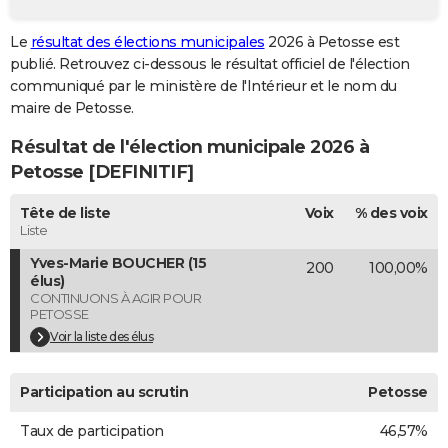
City break
Voyage de noces
Climat
Destinations
Voyage nature
Forum
+
PHOTO
Le
résultat des élections municipales
2026 à Petosse est
publié. Retrouvez ci-dessous le résultat officiel de l'élection
GUIDES D'ACHAT
communiqué par le ministère de l'Intérieur et le nom du
BONS PLANS
maire de Petosse.
Résultat de l'élection municipale 2026 à
CARTE DE VOEUX
Petosse [DEFINITIF]
Carte Bonne année
Carte Pâques
Carte de Noël
Carte Saint-Valentin
Carte d'anniversaire
DICTIONNAIRE
Tête de liste
Voix
% des voix
Biographies
Expressions
Dictionnaire
Citations
Proverbes
PROGRAMME TV
Liste
Yves-Marie BOUCHER (15
200
100,00%
COPAINS D'AVANT
élus)
CONTINUONS À AGIR POUR
Se connecter
Collèges
Universités
Service militaire
S'inscrire
Lycées
Primaires
Entreprises
Avis de recherche
AVIS DE DÉCÈS
PETOSSE
Voir la liste des élus
FORUM
Lifestyle
Sport
Television
Cinema
Bricolage
Culture
Auto
Voyage
Participation au scrutin
Petosse
Taux de participation
46,57%