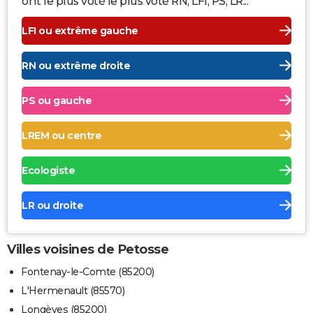
ont le plus voté le plus voté RN, LFI, PS, LR...
LFI ou extrême gauche
RN ou extrême droite
PS ou gauche
LREM ou centre
Ecologiste
LR ou droite
Villes voisines de Petosse
Fontenay-le-Comte (85200)
L'Hermenault (85570)
Longèves (85200)