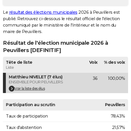
City break
Voyage de noces
Climat
Destinations
Voyage nature
Forum
+
PHOTO
Le
résultat des élections municipales
2026 à Peuvillers est
publié. Retrouvez ci-dessous le résultat officiel de l'élection
GUIDES D'ACHAT
communiqué par le ministère de l'Intérieur et le nom du
BONS PLANS
maire de Peuvillers.
Résultat de l'élection municipale 2026 à
CARTE DE VOEUX
Peuvillers [DEFINITIF]
Carte Bonne année
Carte Pâques
Carte de Noël
Carte Saint-Valentin
Carte d'anniversaire
DICTIONNAIRE
Tête de liste
Voix
% des voix
Biographies
Expressions
Dictionnaire
Citations
Proverbes
PROGRAMME TV
Liste
Matthieu NIVELET (7 élus)
36
100,00%
COPAINS D'AVANT
ENSEMBLE POUR PEUVILLERS
Se connecter
Collèges
Universités
Service militaire
S'inscrire
Lycées
Primaires
Entreprises
Avis de recherche
Voir la liste des élus
AVIS DE DÉCÈS
FORUM
Participation au scrutin
Peuvillers
Lifestyle
Sport
Television
Cinema
Bricolage
Culture
Auto
Voyage
Taux de participation
78,43%
Taux d'abstention
21,57%