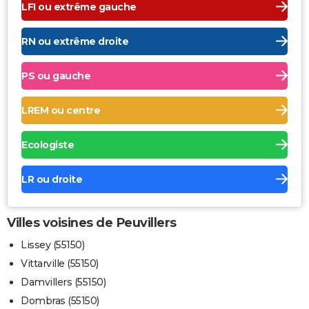
LFI ou extrême gauche
RN ou extrême droite
PS ou gauche
LREM ou centre
Ecologiste
LR ou droite
Villes voisines de Peuvillers
Lissey (55150)
Vittarville (55150)
Damvillers (55150)
Dombras (55150)