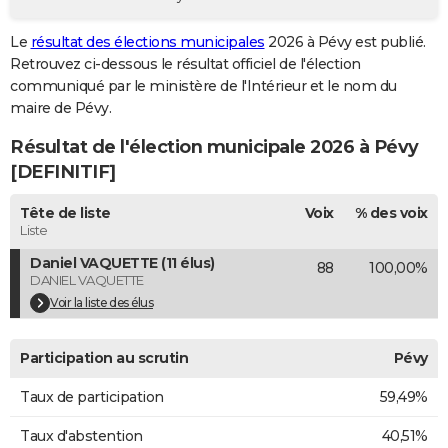
City break
Voyage de noces
Climat
Destinations
Voyage nature
Forum
+
PHOTO
Le
résultat des élections municipales
2026 à Pévy est publié.
Retrouvez ci-dessous le résultat officiel de l'élection
GUIDES D'ACHAT
communiqué par le ministère de l'Intérieur et le nom du
BONS PLANS
maire de Pévy.
Résultat de l'élection municipale 2026 à Pévy
CARTE DE VOEUX
[DEFINITIF]
Carte Bonne année
Carte Pâques
Carte de Noël
Carte Saint-Valentin
Carte d'anniversaire
DICTIONNAIRE
Tête de liste
Voix
% des voix
Biographies
Expressions
Dictionnaire
Citations
Proverbes
PROGRAMME TV
Liste
Daniel VAQUETTE (11 élus)
88
100,00%
COPAINS D'AVANT
DANIEL VAQUETTE
Se connecter
Collèges
Universités
Service militaire
S'inscrire
Lycées
Primaires
Entreprises
Avis de recherche
Voir la liste des élus
AVIS DE DÉCÈS
FORUM
Participation au scrutin
Pévy
Lifestyle
Sport
Television
Cinema
Bricolage
Culture
Auto
Voyage
Taux de participation
59,49%
Taux d'abstention
40,51%