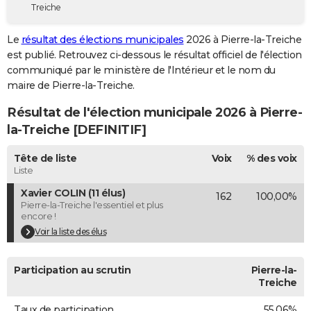
Treiche
City break
Voyage de noces
Climat
Destinations
Voyage nature
Forum
+
PHOTO
Le
résultat des élections municipales
2026 à Pierre-la-Treiche
GUIDES D'ACHAT
est publié. Retrouvez ci-dessous le résultat officiel de l'élection
communiqué par le ministère de l'Intérieur et le nom du
BONS PLANS
maire de Pierre-la-Treiche.
CARTE DE VOEUX
Résultat de l'élection municipale 2026 à Pierre-
Carte Bonne année
Carte Pâques
Carte de Noël
Carte Saint-Valentin
Carte d'anniversaire
la-Treiche [DEFINITIF]
DICTIONNAIRE
Biographies
Expressions
Dictionnaire
Citations
Proverbes
Tête de liste
Voix
% des voix
PROGRAMME TV
Liste
COPAINS D'AVANT
Xavier COLIN (11 élus)
162
100,00%
Pierre-la-Treiche l'essentiel et plus
Se connecter
Collèges
Universités
Service militaire
S'inscrire
Lycées
Primaires
Entreprises
Avis de recherche
AVIS DE DÉCÈS
encore !
Voir la liste des élus
FORUM
Lifestyle
Sport
Television
Cinema
Bricolage
Culture
Auto
Voyage
Participation au scrutin
Pierre-la-
Treiche
Taux de participation
55,06%