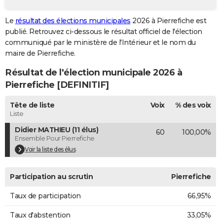
City break
Voyage de noces
Climat
Destinations
Voyage nature
Forum
+
PHOTO
Le
résultat des élections municipales
2026 à Pierrefiche est
publié. Retrouvez ci-dessous le résultat officiel de l'élection
GUIDES D'ACHAT
communiqué par le ministère de l'Intérieur et le nom du
BONS PLANS
maire de Pierrefiche.
Résultat de l'élection municipale 2026 à
CARTE DE VOEUX
Pierrefiche [DEFINITIF]
Carte Bonne année
Carte Pâques
Carte de Noël
Carte Saint-Valentin
Carte d'anniversaire
DICTIONNAIRE
Tête de liste
Voix
% des voix
Biographies
Expressions
Dictionnaire
Citations
Proverbes
PROGRAMME TV
Liste
Didier MATHIEU (11 élus)
60
100,00%
COPAINS D'AVANT
Ensemble Pour Pierrefiche
Se connecter
Collèges
Universités
Service militaire
S'inscrire
Lycées
Primaires
Entreprises
Avis de recherche
Voir la liste des élus
AVIS DE DÉCÈS
FORUM
Participation au scrutin
Pierrefiche
Lifestyle
Sport
Television
Cinema
Bricolage
Culture
Auto
Voyage
Taux de participation
66,95%
Taux d'abstention
33,05%