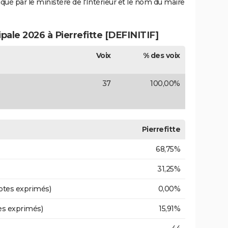
iqué par le ministère de l'Intérieur et le nom du maire
ipale 2026 à Pierrefitte [DEFINITIF]
Voix
% des voix
37
100,00%
Pierrefitte
68,75%
31,25%
otes exprimés)
0,00%
es exprimés)
15,91%