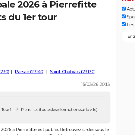
ale 2026 à Pierrefitte
Actu
ts du 1er tour
Spo
Les 
3230)
Parsac (23140)
Saint-Chabrais (23130)
15/03/26 20:13
 Tour 1
Pierrefitte
(toutes les informations sur la ville)
2026 à Pierrefitte est publié. Retrouvez ci-dessous le