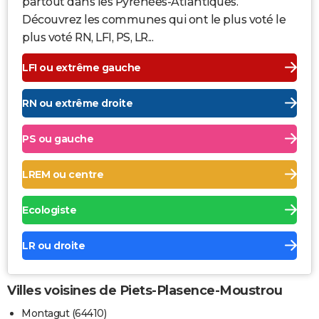
partout dans les Pyrénées-Atlantiques.
Découvrez les communes qui ont le plus voté le
plus voté RN, LFI, PS, LR...
LFI ou extrême gauche
RN ou extrême droite
PS ou gauche
LREM ou centre
Ecologiste
LR ou droite
Villes voisines de Piets-Plasence-Moustrou
Montagut (64410)