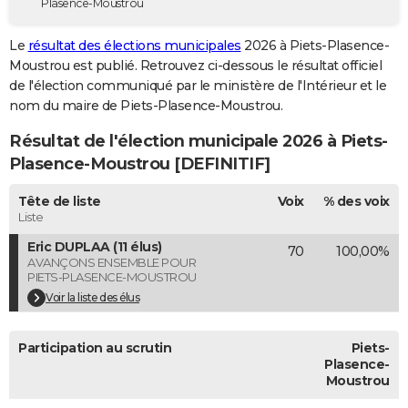
Plasence-Moustrou
City break
Voyage de noces
Climat
Destinations
Voyage nature
Forum
+
PHOTO
Le
résultat des élections municipales
2026 à Piets-Plasence-
GUIDES D'ACHAT
Moustrou est publié. Retrouvez ci-dessous le résultat officiel
de l'élection communiqué par le ministère de l'Intérieur et le
BONS PLANS
nom du maire de Piets-Plasence-Moustrou.
CARTE DE VOEUX
Résultat de l'élection municipale 2026 à Piets-
Plasence-Moustrou [DEFINITIF]
Carte Bonne année
Carte Pâques
Carte de Noël
Carte Saint-Valentin
Carte d'anniversaire
DICTIONNAIRE
Tête de liste
Voix
% des voix
Biographies
Expressions
Dictionnaire
Citations
Proverbes
PROGRAMME TV
Liste
COPAINS D'AVANT
Eric DUPLAA (11 élus)
70
100,00%
AVANÇONS ENSEMBLE POUR
Se connecter
Collèges
Universités
Service militaire
S'inscrire
Lycées
Primaires
Entreprises
Avis de recherche
PIETS-PLASENCE-MOUSTROU
AVIS DE DÉCÈS
Voir la liste des élus
FORUM
Participation au scrutin
Piets-
Lifestyle
Sport
Television
Cinema
Bricolage
Culture
Auto
Voyage
Plasence-
Moustrou