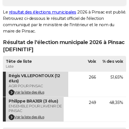
City break
Voyage de noces
Climat
Destinations
Voyage nature
Forum
+
PHOTO
Le
résultat des élections municipales
2026 à Pinsac est publié.
Retrouvez ci-dessous le résultat officiel de l'élection
GUIDES D'ACHAT
communiqué par le ministère de l'Intérieur et le nom du
BONS PLANS
maire de Pinsac.
Résultat de l'élection municipale 2026 à Pinsac
CARTE DE VOEUX
[DEFINITIF]
Carte Bonne année
Carte Pâques
Carte de Noël
Carte Saint-Valentin
Carte d'anniversaire
DICTIONNAIRE
Tête de liste
Voix
% des voix
Biographies
Expressions
Dictionnaire
Citations
Proverbes
PROGRAMME TV
Liste
Régis VILLEPONTOUX (12
266
51,65%
COPAINS D'AVANT
élus)
AGIR POUR PINSAC
Se connecter
Collèges
Universités
Service militaire
S'inscrire
Lycées
Primaires
Entreprises
Avis de recherche
AVIS DE DÉCÈS
Voir la liste des élus
FORUM
Philippe BRAJER (3 élus)
249
48,35%
ENSEMBLE POUR L'AVENIR DE
PINSAC
Lifestyle
Sport
Television
Cinema
Bricolage
Culture
Auto
Voyage
Voir la liste des élus