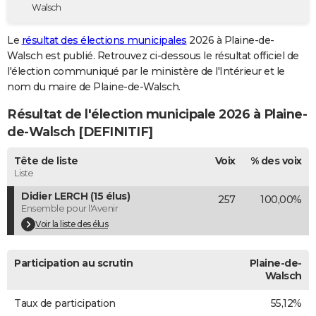
Walsch
City break
Voyage de noces
Climat
Destinations
Voyage nature
Forum
+
PHOTO
Le
résultat des élections municipales
2026 à Plaine-de-
GUIDES D'ACHAT
Walsch est publié. Retrouvez ci-dessous le résultat officiel de
l'élection communiqué par le ministère de l'Intérieur et le
BONS PLANS
nom du maire de Plaine-de-Walsch.
CARTE DE VOEUX
Résultat de l'élection municipale 2026 à Plaine-
Carte Bonne année
Carte Pâques
Carte de Noël
Carte Saint-Valentin
Carte d'anniversaire
de-Walsch [DEFINITIF]
DICTIONNAIRE
Biographies
Expressions
Dictionnaire
Citations
Proverbes
Tête de liste
Voix
% des voix
PROGRAMME TV
Liste
COPAINS D'AVANT
Didier LERCH (15 élus)
257
100,00%
Ensemble pour l'Avenir
Se connecter
Collèges
Universités
Service militaire
S'inscrire
Lycées
Primaires
Entreprises
Avis de recherche
AVIS DE DÉCÈS
Voir la liste des élus
FORUM
Participation au scrutin
Plaine-de-
Lifestyle
Sport
Television
Cinema
Bricolage
Culture
Auto
Voyage
Walsch
Taux de participation
55,12%