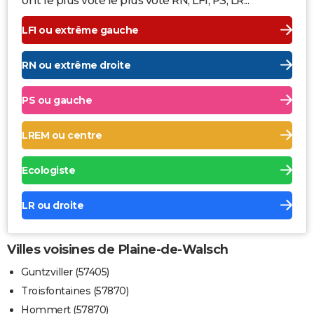
ont le plus voté le plus voté RN, LFI, PS, LR...
LFI ou extrême gauche
RN ou extrême droite
PS ou gauche
LREM ou centre
Ecologiste
LR ou droite
Villes voisines de Plaine-de-Walsch
Guntzviller (57405)
Troisfontaines (57870)
Hommert (57870)