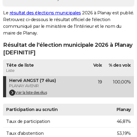
City break
Voyage de noces
Climat
Destinations
Voyage nature
Forum
+
PHOTO
Le
résultat des élections municipales
2026 à Planay est publié.
Retrouvez ci-dessous le résultat officiel de l'élection
GUIDES D'ACHAT
communiqué par le ministère de l'Intérieur et le nom du
BONS PLANS
maire de Planay.
Résultat de l'élection municipale 2026 à Planay
CARTE DE VOEUX
[DEFINITIF]
Carte Bonne année
Carte Pâques
Carte de Noël
Carte Saint-Valentin
Carte d'anniversaire
DICTIONNAIRE
Tête de liste
Voix
% des voix
Biographies
Expressions
Dictionnaire
Citations
Proverbes
PROGRAMME TV
Liste
Hervé ANGST (7 élus)
19
100,00%
COPAINS D'AVANT
PLANAY AVENIR
Se connecter
Collèges
Universités
Service militaire
S'inscrire
Lycées
Primaires
Entreprises
Avis de recherche
Voir la liste des élus
AVIS DE DÉCÈS
FORUM
Participation au scrutin
Planay
Lifestyle
Sport
Television
Cinema
Bricolage
Culture
Auto
Voyage
Taux de participation
46,81%
Taux d'abstention
53,19%