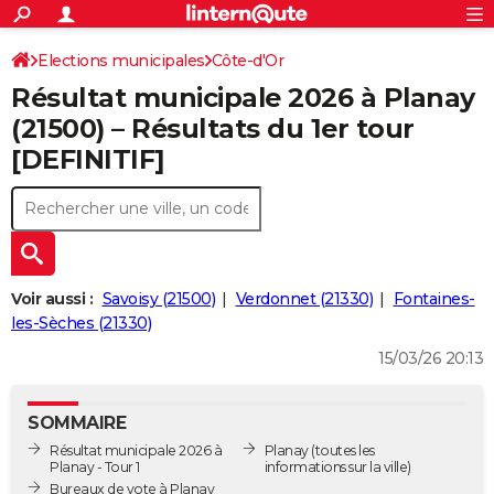
ACTUALITÉS
Connexion
S'inscrire
Elections municipales
Côte-d'Or
Rechercher
Société
Education
Villes
Politique
Faits Divers
Monde
+
SPORT
Résultat municipale 2026 à Planay
Football
Cyclisme
Forum
Coupe du monde 2026
Tennis
Rugby
CULTURE
(21500) – Résultats du 1er tour
[DEFINITIF]
TNT
Cinéma
Musique
Programme TV
Streaming
Sorties cinéma
+
FINANCE
Impôts
Immobilier
Banque
Crédit
Retraite
Epargne
Risques naturels par ville
Assurance
AUTO
Réserver un essai
Berlines
Forum auto
Essais
Citadines
SUV
+
HIGH-TECH
Meilleur smartphone
Ordinateurs
Guide high-tech
Mobiles
Internet
Jeux vidéo
+
BRICOLAGE
Voir aussi :
Savoisy (21500)
Verdonnet (21330)
Fontaines-
les-Sèches (21330)
Aménagement intérieur
Cuisine
Jardinage
+
Forum
Extérieur
Salle de bains
Rangement
WEEK-END
15/03/26 20:13
Escapades
Expositions
Week-end nature
Guides de France
Patrimoine
Musées
+
LIFESTYLE
SOMMAIRE
Bien-être
Mode
+
Art de vivre
Loisirs
Modes de vie
SANTE
Résultat municipale 2026 à
Planay
(toutes les
Planay - Tour 1
informations sur la ville)
Guide de la santé
Médicaments
+
Alimentation
Maladies
Sommeil
VOYAGE
Bureaux de vote à Planay