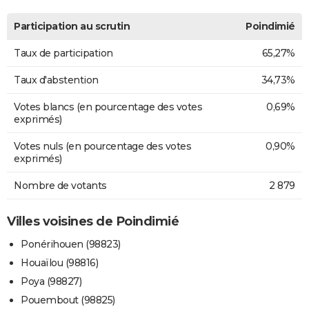
Participation au scrutin
Poindimié
Taux de participation
65,27%
Taux d'abstention
34,73%
Votes blancs (en pourcentage des votes
0,69%
exprimés)
Votes nuls (en pourcentage des votes
0,90%
exprimés)
Nombre de votants
2 879
Villes voisines de Poindimié
Ponérihouen (98823)
Houaïlou (98816)
Poya (98827)
Pouembout (98825)