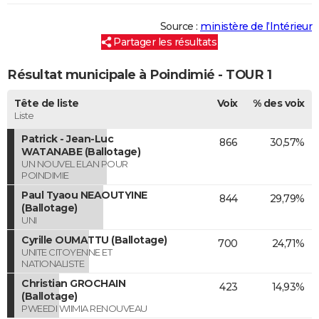
Source :
ministère de l’Intérieur
Partager les résultats
Résultat municipale à Poindimié - TOUR 1
Tête de liste
Voix
% des voix
Liste
Patrick - Jean-Luc
866
30,57%
WATANABE (Ballotage)
UN NOUVEL ELAN POUR
POINDIMIE
Paul Tyaou NEAOUTYINE
844
29,79%
(Ballotage)
UNI
Cyrille OUMATTU (Ballotage)
700
24,71%
UNITE CITOYENNE ET
NATIONALISTE
Christian GROCHAIN
423
14,93%
(Ballotage)
PWEEDI WIIMIA RENOUVEAU