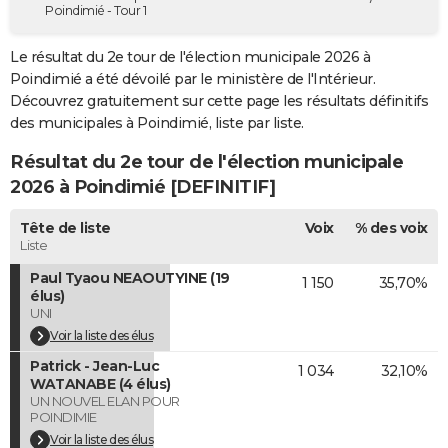
Poindimié - Tour 1
City break
Voyage de noces
Climat
Destinations
Voyage nature
Forum
+
PHOTO
Le résultat du 2e tour de l'élection municipale 2026 à
GUIDES D'ACHAT
Poindimié a été dévoilé par le ministère de l'Intérieur.
Découvrez gratuitement sur cette page les résultats définitifs
BONS PLANS
des municipales à Poindimié, liste par liste.
CARTE DE VOEUX
Résultat du 2e tour de l'élection municipale
Carte Bonne année
Carte Pâques
Carte de Noël
Carte Saint-Valentin
Carte d'anniversaire
2026 à Poindimié [DEFINITIF]
DICTIONNAIRE
Biographies
Expressions
Dictionnaire
Citations
Proverbes
Tête de liste
Voix
% des voix
PROGRAMME TV
Liste
COPAINS D'AVANT
Paul Tyaou NEAOUTYINE (19
1 150
35,70%
élus)
Se connecter
Collèges
Universités
Service militaire
S'inscrire
Lycées
Primaires
Entreprises
Avis de recherche
AVIS DE DÉCÈS
UNI
Voir la liste des élus
FORUM
Patrick - Jean-Luc
1 034
32,10%
WATANABE (4 élus)
Lifestyle
Sport
Television
Cinema
Bricolage
Culture
Auto
Voyage
UN NOUVEL ELAN POUR
POINDIMIE
Voir la liste des élus