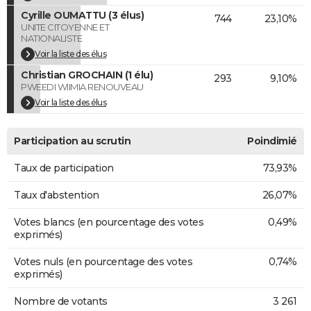
Cyrille OUMATTU (3 élus)
744
23,10%
UNITE CITOYENNE ET
NATIONALISTE
Voir la liste des élus
Christian GROCHAIN (1 élu)
293
9,10%
PWEEDI WIIMIA RENOUVEAU
Voir la liste des élus
Participation au scrutin
Poindimié
Taux de participation
73,93%
Taux d'abstention
26,07%
Votes blancs (en pourcentage des votes
0,49%
exprimés)
Votes nuls (en pourcentage des votes
0,74%
exprimés)
Nombre de votants
3 261