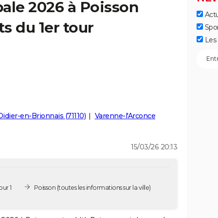
ale 2026 à Poisson
Actu
ts du 1er tour
Spo
Les 
Didier-en-Brionnais (71110)
Varenne-l'Arconce
15/03/26 20:13
our 1
Poisson
(toutes les informations sur la ville)