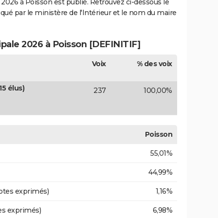
2026 à Poisson est publié. Retrouvez ci-dessous le
iqué par le ministère de l'Intérieur et le nom du maire
ipale 2026 à Poisson [DEFINITIF]
Voix
% des voix
5 élus)
237
100,00%
Poisson
55,01%
44,99%
otes exprimés)
1,16%
es exprimés)
6,98%