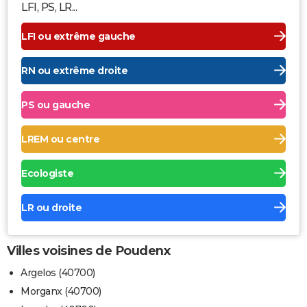
LFI, PS, LR...
LFI ou extrême gauche
RN ou extrême droite
PS ou gauche
LREM ou centre
Ecologiste
LR ou droite
Villes voisines de Poudenx
Argelos (40700)
Morganx (40700)