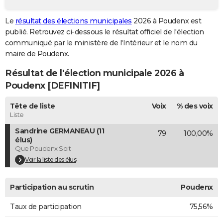
City break
Voyage de noces
Climat
Destinations
Voyage nature
Forum
+
PHOTO
Le
résultat des élections municipales
2026 à Poudenx est
publié. Retrouvez ci-dessous le résultat officiel de l'élection
GUIDES D'ACHAT
communiqué par le ministère de l'Intérieur et le nom du
BONS PLANS
maire de Poudenx.
Résultat de l'élection municipale 2026 à
CARTE DE VOEUX
Poudenx [DEFINITIF]
Carte Bonne année
Carte Pâques
Carte de Noël
Carte Saint-Valentin
Carte d'anniversaire
DICTIONNAIRE
Tête de liste
Voix
% des voix
Biographies
Expressions
Dictionnaire
Citations
Proverbes
PROGRAMME TV
Liste
Sandrine GERMANEAU (11
79
100,00%
COPAINS D'AVANT
élus)
Que Poudenx Soit
Se connecter
Collèges
Universités
Service militaire
S'inscrire
Lycées
Primaires
Entreprises
Avis de recherche
AVIS DE DÉCÈS
Voir la liste des élus
FORUM
Participation au scrutin
Poudenx
Lifestyle
Sport
Television
Cinema
Bricolage
Culture
Auto
Voyage
Taux de participation
75,56%