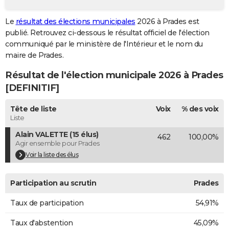
City break
Voyage de noces
Climat
Destinations
Voyage nature
Forum
+
PHOTO
Le
résultat des élections municipales
2026 à Prades est
publié. Retrouvez ci-dessous le résultat officiel de l'élection
GUIDES D'ACHAT
communiqué par le ministère de l'Intérieur et le nom du
BONS PLANS
maire de Prades.
Résultat de l'élection municipale 2026 à Prades
CARTE DE VOEUX
[DEFINITIF]
Carte Bonne année
Carte Pâques
Carte de Noël
Carte Saint-Valentin
Carte d'anniversaire
DICTIONNAIRE
Tête de liste
Voix
% des voix
Biographies
Expressions
Dictionnaire
Citations
Proverbes
PROGRAMME TV
Liste
Alain VALETTE (15 élus)
462
100,00%
COPAINS D'AVANT
Agir ensemble pour Prades
Se connecter
Collèges
Universités
Service militaire
S'inscrire
Lycées
Primaires
Entreprises
Avis de recherche
Voir la liste des élus
AVIS DE DÉCÈS
FORUM
Participation au scrutin
Prades
Lifestyle
Sport
Television
Cinema
Bricolage
Culture
Auto
Voyage
Taux de participation
54,91%
Taux d'abstention
45,09%