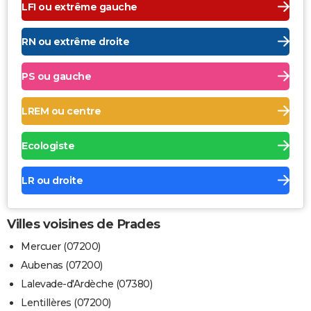
LFI ou extrême gauche
RN ou extrême droite
PS ou gauche
LREM ou centre
Ecologiste
LR ou droite
Villes voisines de Prades
Mercuer (07200)
Aubenas (07200)
Lalevade-d'Ardèche (07380)
Lentillères (07200)