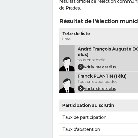
résultat officiel de l'élection commun
de Prades.
Résultat de l'élection munic
Tête de liste
Liste
André François Auguste DO
élus)
tous ensemble
Voir la liste des élus
Franck PLANTIN (1 élu)
Tous unis pour prades
Voir la liste des élus
Participation au scrutin
Taux de participation
Taux d'abstention