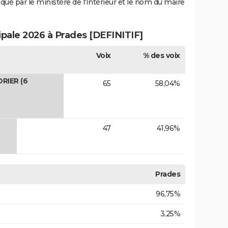
iqué par le ministère de l'Intérieur et le nom du maire
ipale 2026 à Prades [DEFINITIF]
Voix
% des voix
RIER (6
65
58,04%
47
41,96%
Prades
96,75%
3,25%