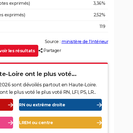
otes exprimés)
3,36%
es exprimés)
2,52%
119
Source :
ministère de l’Intérieur
Partager
oir les résultats
te-Loire ont le plus voté...
2026 sont dévoilés partout en Haute-Loire.
le plus voté le plus voté RN, LFI, PS, LR...
RN ou extrême droite
LREM ou centre