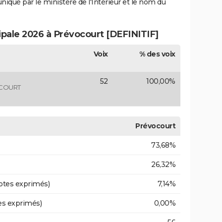
uniqué par le ministère de l'Intérieur et le nom du
ipale 2026 à Prévocourt [DEFINITIF]
Voix
% des voix
52
100,00%
VOCOURT
Prévocourt
73,68%
26,32%
otes exprimés)
7,14%
es exprimés)
0,00%