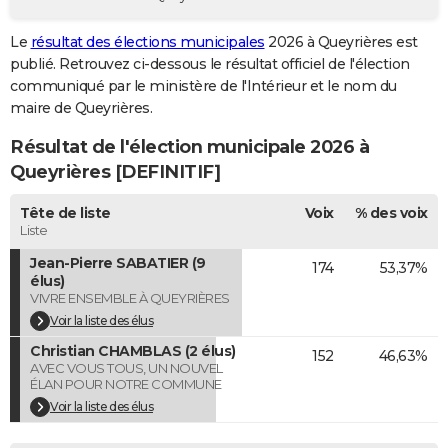
City break
Voyage de noces
Climat
Destinations
Voyage nature
Forum
+
PHOTO
Le
résultat des élections municipales
2026 à Queyrières est
publié. Retrouvez ci-dessous le résultat officiel de l'élection
GUIDES D'ACHAT
communiqué par le ministère de l'Intérieur et le nom du
BONS PLANS
maire de Queyrières.
Résultat de l'élection municipale 2026 à
CARTE DE VOEUX
Queyrières [DEFINITIF]
Carte Bonne année
Carte Pâques
Carte de Noël
Carte Saint-Valentin
Carte d'anniversaire
DICTIONNAIRE
Tête de liste
Voix
% des voix
Biographies
Expressions
Dictionnaire
Citations
Proverbes
PROGRAMME TV
Liste
Jean-Pierre SABATIER (9
174
53,37%
COPAINS D'AVANT
élus)
VIVRE ENSEMBLE À QUEYRIÈRES
Se connecter
Collèges
Universités
Service militaire
S'inscrire
Lycées
Primaires
Entreprises
Avis de recherche
AVIS DE DÉCÈS
Voir la liste des élus
FORUM
Christian CHAMBLAS (2 élus)
152
46,63%
AVEC VOUS TOUS, UN NOUVEL
ÉLAN POUR NOTRE COMMUNE
Lifestyle
Sport
Television
Cinema
Bricolage
Culture
Auto
Voyage
Voir la liste des élus