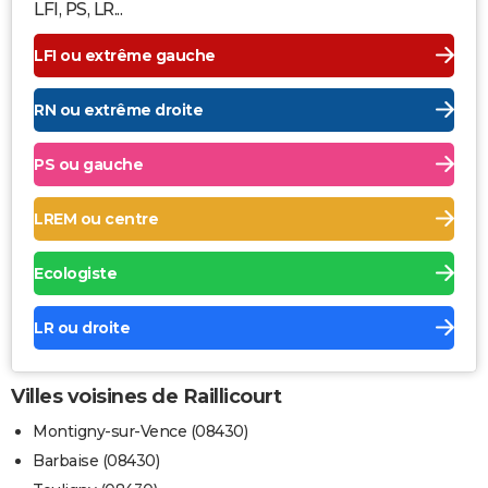
LFI, PS, LR...
LFI ou extrême gauche
RN ou extrême droite
PS ou gauche
LREM ou centre
Ecologiste
LR ou droite
Villes voisines de Raillicourt
Montigny-sur-Vence (08430)
Barbaise (08430)