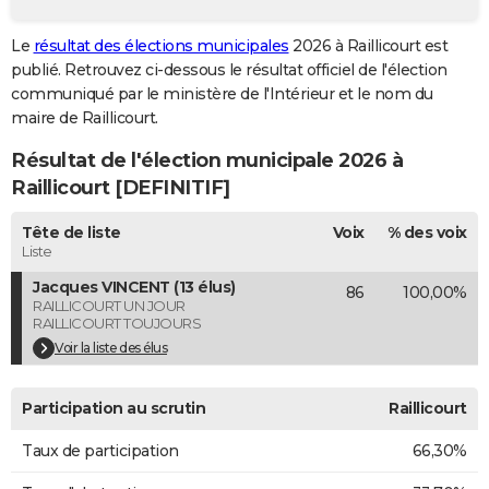
City break
Voyage de noces
Climat
Destinations
Voyage nature
Forum
+
PHOTO
Le
résultat des élections municipales
2026 à Raillicourt est
publié. Retrouvez ci-dessous le résultat officiel de l'élection
GUIDES D'ACHAT
communiqué par le ministère de l'Intérieur et le nom du
BONS PLANS
maire de Raillicourt.
Résultat de l'élection municipale 2026 à
CARTE DE VOEUX
Raillicourt [DEFINITIF]
Carte Bonne année
Carte Pâques
Carte de Noël
Carte Saint-Valentin
Carte d'anniversaire
DICTIONNAIRE
Tête de liste
Voix
% des voix
Biographies
Expressions
Dictionnaire
Citations
Proverbes
PROGRAMME TV
Liste
Jacques VINCENT (13 élus)
86
100,00%
COPAINS D'AVANT
RAILLICOURT UN JOUR
RAILLICOURT TOUJOURS
Se connecter
Collèges
Universités
Service militaire
S'inscrire
Lycées
Primaires
Entreprises
Avis de recherche
AVIS DE DÉCÈS
Voir la liste des élus
FORUM
Participation au scrutin
Raillicourt
Lifestyle
Sport
Television
Cinema
Bricolage
Culture
Auto
Voyage
Taux de participation
66,30%