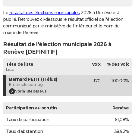
City break
Voyage de noces
Climat
Destinations
Voyage nature
Forum
+
PHOTO
Le
résultat des élections municipales
2026 à Renève est
publié. Retrouvez ci-dessous le résultat officiel de l'élection
GUIDES D'ACHAT
communiqué par le ministère de l'Intérieur et le nom du
BONS PLANS
maire de Renève.
Résultat de l'élection municipale 2026 à
CARTE DE VOEUX
Renève [DEFINITIF]
Carte Bonne année
Carte Pâques
Carte de Noël
Carte Saint-Valentin
Carte d'anniversaire
DICTIONNAIRE
Tête de liste
Voix
% des voix
Biographies
Expressions
Dictionnaire
Citations
Proverbes
PROGRAMME TV
Liste
Bernard PETIT (11 élus)
170
100,00%
COPAINS D'AVANT
Ensemble pour agir
Se connecter
Collèges
Universités
Service militaire
S'inscrire
Lycées
Primaires
Entreprises
Avis de recherche
Voir la liste des élus
AVIS DE DÉCÈS
FORUM
Participation au scrutin
Renève
Lifestyle
Sport
Television
Cinema
Bricolage
Culture
Auto
Voyage
Taux de participation
61,08%
Taux d'abstention
38,92%