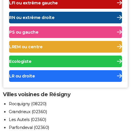
LFI ou extrême gauche
RN ou extrême droite
PS ou gauche
LREM ou centre
Ecologiste
LR ou droite
Villes voisines de Résigny
Rocquigny (08220)
Grandrieux (02360)
Les Autels (02360)
Parfondeval (02360)