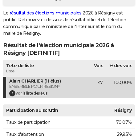
City break
Voyage de noces
Climat
Destinations
Voyage nature
Forum
+
PHOTO
Le
résultat des élections municipales
2026 à Résigny est
publié. Retrouvez ci-dessous le résultat officiel de l'élection
GUIDES D'ACHAT
communiqué par le ministère de l'Intérieur et le nom du
BONS PLANS
maire de Résigny.
Résultat de l'élection municipale 2026 à
CARTE DE VOEUX
Résigny [DEFINITIF]
Carte Bonne année
Carte Pâques
Carte de Noël
Carte Saint-Valentin
Carte d'anniversaire
DICTIONNAIRE
Tête de liste
Voix
% des voix
Biographies
Expressions
Dictionnaire
Citations
Proverbes
PROGRAMME TV
Liste
Alain CHARLIER (11 élus)
47
100,00%
COPAINS D'AVANT
ENSEMBLE POUR RESIGNY
Se connecter
Collèges
Universités
Service militaire
S'inscrire
Lycées
Primaires
Entreprises
Avis de recherche
Voir la liste des élus
AVIS DE DÉCÈS
FORUM
Participation au scrutin
Résigny
Lifestyle
Sport
Television
Cinema
Bricolage
Culture
Auto
Voyage
Taux de participation
70,07%
Taux d'abstention
29,93%