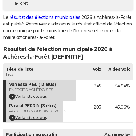
la-Forêt
City break
Voyage de noces
Climat
Destinations
Voyage nature
Forum
+
PHOTO
Le
résultat des élections municipales
2026 à Achères-la-Forêt
GUIDES D'ACHAT
est publié. Retrouvez ci-dessous le résultat officiel de l'élection
communiqué par le ministère de l'Intérieur et le nom du
BONS PLANS
maire d'Achères-la-Forêt.
CARTE DE VOEUX
Résultat de l'élection municipale 2026 à
Carte Bonne année
Carte Pâques
Carte de Noël
Carte Saint-Valentin
Carte d'anniversaire
Achères-la-Forêt [DEFINITIF]
DICTIONNAIRE
Biographies
Expressions
Dictionnaire
Citations
Proverbes
Tête de liste
Voix
% des voix
PROGRAMME TV
Liste
COPAINS D'AVANT
Vanessa PIEL (12 élus)
345
54,94%
ENERGIES ACHÈROISES
Se connecter
Collèges
Universités
Service militaire
S'inscrire
Lycées
Primaires
Entreprises
Avis de recherche
AVIS DE DÉCÈS
Voir la liste des élus
Pascal PERRIN (3 élus)
FORUM
283
45,06%
AGIR POUR VOUS AVEC VOUS
Lifestyle
Sport
Television
Cinema
Bricolage
Culture
Auto
Voyage
Voir la liste des élus
Participation au scrutin
Achères-la-