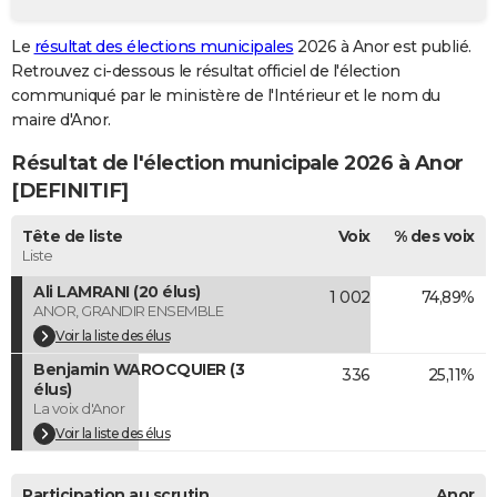
City break
Voyage de noces
Climat
Destinations
Voyage nature
Forum
+
PHOTO
Le
résultat des élections municipales
2026 à Anor est publié.
Retrouvez ci-dessous le résultat officiel de l'élection
GUIDES D'ACHAT
communiqué par le ministère de l'Intérieur et le nom du
BONS PLANS
maire d'Anor.
Résultat de l'élection municipale 2026 à Anor
CARTE DE VOEUX
[DEFINITIF]
Carte Bonne année
Carte Pâques
Carte de Noël
Carte Saint-Valentin
Carte d'anniversaire
DICTIONNAIRE
Tête de liste
Voix
% des voix
Biographies
Expressions
Dictionnaire
Citations
Proverbes
PROGRAMME TV
Liste
Ali LAMRANI (20 élus)
1 002
74,89%
COPAINS D'AVANT
ANOR, GRANDIR ENSEMBLE
Se connecter
Collèges
Universités
Service militaire
S'inscrire
Lycées
Primaires
Entreprises
Avis de recherche
Voir la liste des élus
AVIS DE DÉCÈS
Benjamin WAROCQUIER (3
336
25,11%
FORUM
élus)
La voix d'Anor
Lifestyle
Sport
Television
Cinema
Bricolage
Culture
Auto
Voyage
Voir la liste des élus
Participation au scrutin
Anor