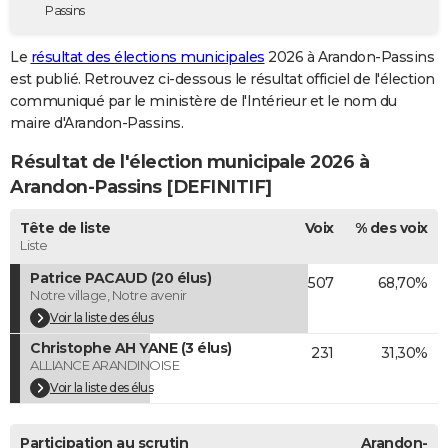
Passins
City break
Voyage de noces
Climat
Destinations
Voyage nature
Forum
+
PHOTO
Le
résultat des élections municipales
2026 à Arandon-Passins
GUIDES D'ACHAT
est publié. Retrouvez ci-dessous le résultat officiel de l'élection
communiqué par le ministère de l'Intérieur et le nom du
BONS PLANS
maire d'Arandon-Passins.
CARTE DE VOEUX
Résultat de l'élection municipale 2026 à
Carte Bonne année
Carte Pâques
Carte de Noël
Carte Saint-Valentin
Carte d'anniversaire
Arandon-Passins [DEFINITIF]
DICTIONNAIRE
Biographies
Expressions
Dictionnaire
Citations
Proverbes
Tête de liste
Voix
% des voix
PROGRAMME TV
Liste
COPAINS D'AVANT
Patrice PACAUD (20 élus)
507
68,70%
Notre village, Notre avenir
Se connecter
Collèges
Universités
Service militaire
S'inscrire
Lycées
Primaires
Entreprises
Avis de recherche
AVIS DE DÉCÈS
Voir la liste des élus
Christophe AH YANE (3 élus)
FORUM
231
31,30%
ALLIANCE ARANDINOISE
Lifestyle
Sport
Television
Cinema
Bricolage
Culture
Auto
Voyage
Voir la liste des élus
Participation au scrutin
Arandon-