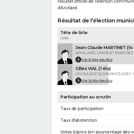
résultat officiel de l'élection commun
d'Arvillard.
Résultat de l'élection munic
Tête de liste
Liste
Jean-Claude MARTINET (14 
ARVILLARD UNION ET ENERGIES
Voir la liste des élus
Gilles VIAL (1 élu)
UN VILLAGE QUI AVANCE AVEC
Voir la liste des élus
Participation au scrutin
Taux de participation
Taux d'abstention
Votes blancs (en pourcentage des v