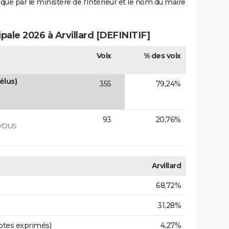
iqué par le ministère de l'Intérieur et le nom du maire
ipale 2026 à Arvillard [DEFINITIF]
Voix
% des voix
élus)
355
79,24%
93
20,76%
 VOUS
Arvillard
68,72%
31,28%
otes exprimés)
4,27%