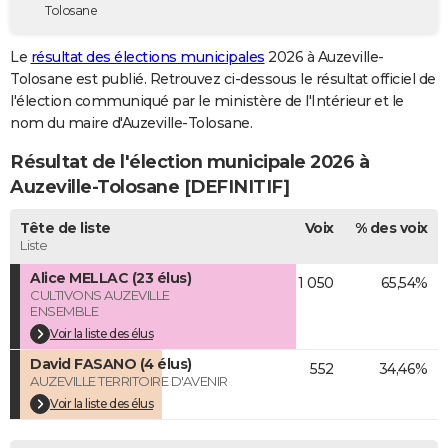
Tolosane
City break
Voyage de noces
Climat
Destinations
Voyage nature
Forum
+
PHOTO
Le
résultat des élections municipales
2026 à Auzeville-
GUIDES D'ACHAT
Tolosane est publié. Retrouvez ci-dessous le résultat officiel de
l'élection communiqué par le ministère de l'Intérieur et le
BONS PLANS
nom du maire d'Auzeville-Tolosane.
CARTE DE VOEUX
Résultat de l'élection municipale 2026 à
Carte Bonne année
Carte Pâques
Carte de Noël
Carte Saint-Valentin
Carte d'anniversaire
Auzeville-Tolosane [DEFINITIF]
DICTIONNAIRE
Biographies
Expressions
Dictionnaire
Citations
Proverbes
Tête de liste
Voix
% des voix
PROGRAMME TV
Liste
COPAINS D'AVANT
Alice MELLAC (23 élus)
1 050
65,54%
CULTIVONS AUZEVILLE
Se connecter
Collèges
Universités
Service militaire
S'inscrire
Lycées
Primaires
Entreprises
Avis de recherche
AVIS DE DÉCÈS
ENSEMBLE
Voir la liste des élus
FORUM
David FASANO (4 élus)
552
34,46%
AUZEVILLE TERRITOIRE D'AVENIR
Lifestyle
Sport
Television
Cinema
Bricolage
Culture
Auto
Voyage
Voir la liste des élus