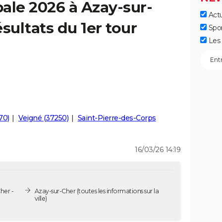
ale 2026 à Azay-sur-
Actu
sultats du 1er tour
Spo
Les 
70)
Veigné (37250)
Saint-Pierre-des-Corps
16/03/26 14:19
her -
Azay-sur-Cher
(toutes les informations sur la
ville)