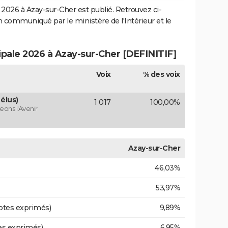
2026 à Azay-sur-Cher est publié. Retrouvez ci-
ion communiqué par le ministère de l'Intérieur et le
ipale 2026 à Azay-sur-Cher [DEFINITIF]
Voix
% des voix
élus)
1 017
100,00%
ons l'Avenir
Azay-sur-Cher
46,03%
53,97%
otes exprimés)
9,89%
es exprimés)
6,95%