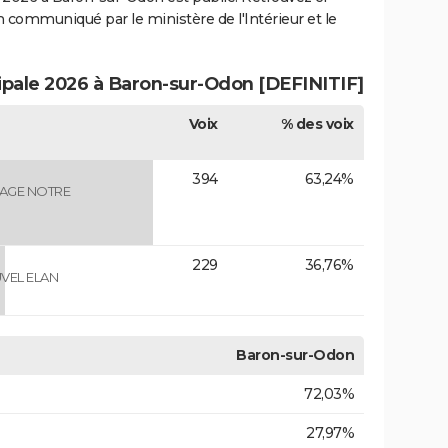
ion communiqué par le ministère de l'Intérieur et le
cipale 2026 à Baron-sur-Odon [DEFINITIF]
Voix
% des voix
394
63,24%
AGE NOTRE
229
36,76%
VEL ELAN
Baron-sur-Odon
72,03%
27,97%