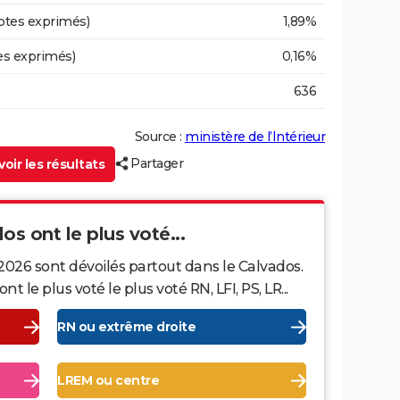
otes exprimés)
1,89%
es exprimés)
0,16%
636
Source :
ministère de l’Intérieur
Partager
oir les résultats
os ont le plus voté...
2026 sont dévoilés partout dans le Calvados.
le plus voté le plus voté RN, LFI, PS, LR...
RN ou extrême droite
LREM ou centre