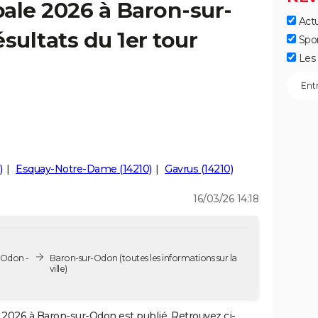
ale 2026 à Baron-sur-
Actu
sultats du 1er tour
Spo
Les 
)
Esquay-Notre-Dame (14210)
Gavrus (14210)
16/03/26 14:18
-Odon -
Baron-sur-Odon
(toutes les informations sur la
ville)
2026 à Baron-sur-Odon est publié. Retrouvez ci-