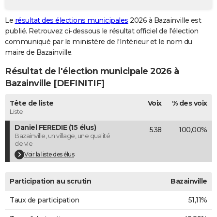
City break
Voyage de noces
Climat
Destinations
Voyage nature
Forum
+
PHOTO
Le
résultat des élections municipales
2026 à Bazainville est
publié. Retrouvez ci-dessous le résultat officiel de l'élection
GUIDES D'ACHAT
communiqué par le ministère de l'Intérieur et le nom du
BONS PLANS
maire de Bazainville.
Résultat de l'élection municipale 2026 à
CARTE DE VOEUX
Bazainville [DEFINITIF]
Carte Bonne année
Carte Pâques
Carte de Noël
Carte Saint-Valentin
Carte d'anniversaire
DICTIONNAIRE
Tête de liste
Voix
% des voix
Biographies
Expressions
Dictionnaire
Citations
Proverbes
PROGRAMME TV
Liste
Daniel FEREDIE (15 élus)
538
100,00%
COPAINS D'AVANT
Bazainville, un village, une qualité
de vie
Se connecter
Collèges
Universités
Service militaire
S'inscrire
Lycées
Primaires
Entreprises
Avis de recherche
AVIS DE DÉCÈS
Voir la liste des élus
FORUM
Participation au scrutin
Bazainville
Lifestyle
Sport
Television
Cinema
Bricolage
Culture
Auto
Voyage
Taux de participation
51,11%