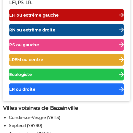
LFI, PS, LR...
LFI ou extrême gauche
RN ou extrême droite
PS ou gauche
LREM ou centre
Ecologiste
LR ou droite
Villes voisines de Bazainville
Condé-sur-Vesgre (78113)
Septeuil (78790)