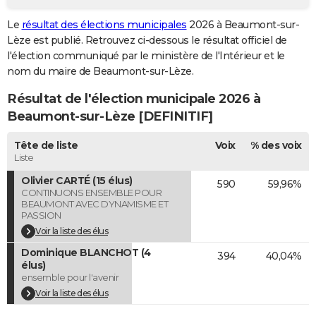
City break
Voyage de noces
Climat
Destinations
Voyage nature
Forum
+
PHOTO
Le
résultat des élections municipales
2026 à Beaumont-sur-
Lèze est publié. Retrouvez ci-dessous le résultat officiel de
GUIDES D'ACHAT
l'élection communiqué par le ministère de l'Intérieur et le
nom du maire de Beaumont-sur-Lèze.
BONS PLANS
Résultat de l'élection municipale 2026 à
CARTE DE VOEUX
Beaumont-sur-Lèze [DEFINITIF]
Carte Bonne année
Carte Pâques
Carte de Noël
Carte Saint-Valentin
Carte d'anniversaire
DICTIONNAIRE
Tête de liste
Voix
% des voix
Biographies
Expressions
Dictionnaire
Citations
Proverbes
Liste
PROGRAMME TV
Olivier CARTÉ (15 élus)
590
59,96%
COPAINS D'AVANT
CONTINUONS ENSEMBLE POUR
BEAUMONT AVEC DYNAMISME ET
Se connecter
Collèges
Universités
Service militaire
S'inscrire
Lycées
Primaires
Entreprises
Avis de recherche
PASSION
AVIS DE DÉCÈS
Voir la liste des élus
FORUM
Dominique BLANCHOT (4
394
40,04%
élus)
Lifestyle
Sport
Television
Cinema
Bricolage
Culture
Auto
Voyage
ensemble pour l'avenir
Voir la liste des élus