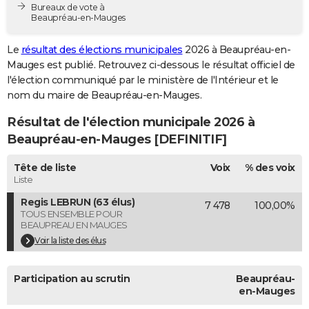
Bureaux de vote à
City break
Voyage de noces
Climat
Destinations
Voyage nature
Forum
+
PHOTO
Beaupréau-en-Mauges
GUIDES D'ACHAT
Le
résultat des élections municipales
2026 à Beaupréau-en-
Mauges est publié. Retrouvez ci-dessous le résultat officiel de
BONS PLANS
l'élection communiqué par le ministère de l'Intérieur et le
nom du maire de Beaupréau-en-Mauges.
CARTE DE VOEUX
Résultat de l'élection municipale 2026 à
Carte Bonne année
Carte Pâques
Carte de Noël
Carte Saint-Valentin
Carte d'anniversaire
DICTIONNAIRE
Beaupréau-en-Mauges [DEFINITIF]
Biographies
Expressions
Dictionnaire
Citations
Proverbes
PROGRAMME TV
Tête de liste
Voix
% des voix
Liste
COPAINS D'AVANT
Regis LEBRUN (63 élus)
7 478
100,00%
Se connecter
Collèges
Universités
Service militaire
S'inscrire
Lycées
Primaires
Entreprises
Avis de recherche
AVIS DE DÉCÈS
TOUS ENSEMBLE POUR
BEAUPREAU EN MAUGES
FORUM
Voir la liste des élus
Lifestyle
Sport
Television
Cinema
Bricolage
Culture
Auto
Voyage
Participation au scrutin
Beaupréau-
en-Mauges