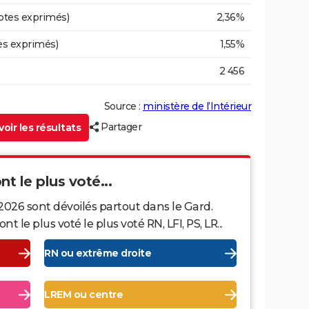
otes exprimés)
2,36%
es exprimés)
1,55%
2 456
Source :
ministère de l’Intérieur
Partager
oir les résultats
nt le plus voté...
2026 sont dévoilés partout dans le Gard.
le plus voté le plus voté RN, LFI, PS, LR...
RN ou extrême droite
LREM ou centre