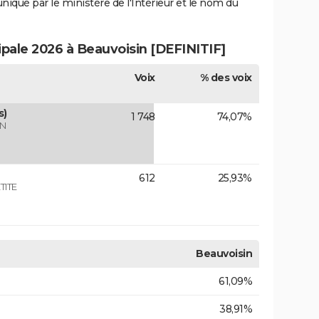
uniqué par le ministère de l'Intérieur et le nom du
ipale 2026 à Beauvoisin [DEFINITIF]
Voix
% des voix
s)
1 748
74,07%
IN
612
25,93%
TITE
Beauvoisin
61,09%
38,91%