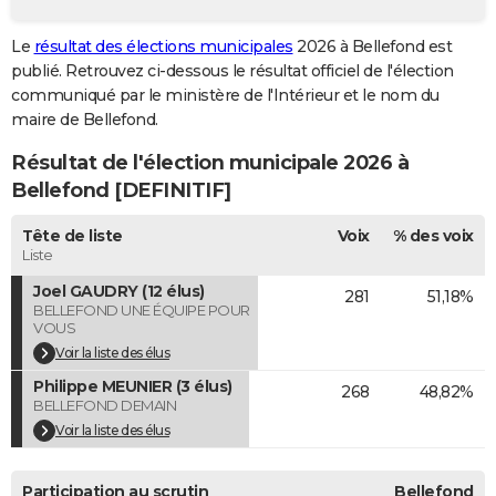
City break
Voyage de noces
Climat
Destinations
Voyage nature
Forum
+
PHOTO
Le
résultat des élections municipales
2026 à Bellefond est
publié. Retrouvez ci-dessous le résultat officiel de l'élection
GUIDES D'ACHAT
communiqué par le ministère de l'Intérieur et le nom du
BONS PLANS
maire de Bellefond.
Résultat de l'élection municipale 2026 à
CARTE DE VOEUX
Bellefond [DEFINITIF]
Carte Bonne année
Carte Pâques
Carte de Noël
Carte Saint-Valentin
Carte d'anniversaire
DICTIONNAIRE
Tête de liste
Voix
% des voix
Biographies
Expressions
Dictionnaire
Citations
Proverbes
PROGRAMME TV
Liste
Joel GAUDRY (12 élus)
281
51,18%
COPAINS D'AVANT
BELLEFOND UNE ÉQUIPE POUR
VOUS
Se connecter
Collèges
Universités
Service militaire
S'inscrire
Lycées
Primaires
Entreprises
Avis de recherche
AVIS DE DÉCÈS
Voir la liste des élus
Philippe MEUNIER (3 élus)
FORUM
268
48,82%
BELLEFOND DEMAIN
Lifestyle
Sport
Television
Cinema
Bricolage
Culture
Auto
Voyage
Voir la liste des élus
Participation au scrutin
Bellefond