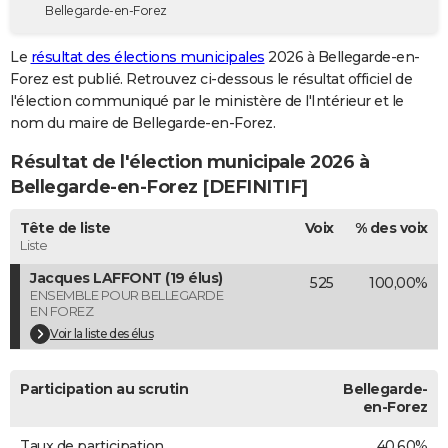
Bellegarde-en-Forez
City break
Voyage de noces
Climat
Destinations
Voyage nature
Forum
+
PHOTO
Le
résultat des élections municipales
2026 à Bellegarde-en-
GUIDES D'ACHAT
Forez est publié. Retrouvez ci-dessous le résultat officiel de
l'élection communiqué par le ministère de l'Intérieur et le
BONS PLANS
nom du maire de Bellegarde-en-Forez.
CARTE DE VOEUX
Résultat de l'élection municipale 2026 à
Carte Bonne année
Carte Pâques
Carte de Noël
Carte Saint-Valentin
Carte d'anniversaire
Bellegarde-en-Forez [DEFINITIF]
DICTIONNAIRE
Biographies
Expressions
Dictionnaire
Citations
Proverbes
Tête de liste
Voix
% des voix
PROGRAMME TV
Liste
COPAINS D'AVANT
Jacques LAFFONT (19 élus)
525
100,00%
ENSEMBLE POUR BELLEGARDE
Se connecter
Collèges
Universités
Service militaire
S'inscrire
Lycées
Primaires
Entreprises
Avis de recherche
AVIS DE DÉCÈS
EN FOREZ
Voir la liste des élus
FORUM
Lifestyle
Sport
Television
Cinema
Bricolage
Culture
Auto
Voyage
Participation au scrutin
Bellegarde-
en-Forez
Taux de participation
40,60%