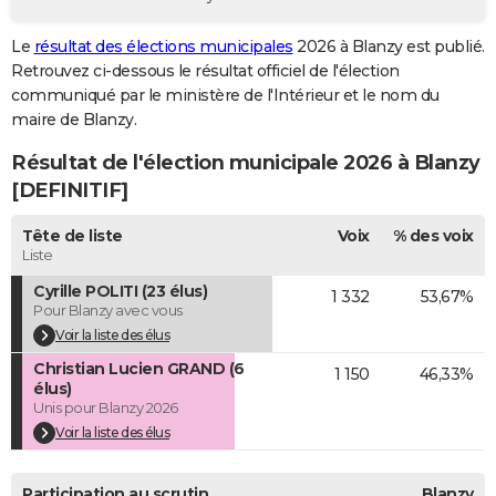
City break
Voyage de noces
Climat
Destinations
Voyage nature
Forum
+
PHOTO
Le
résultat des élections municipales
2026 à Blanzy est publié.
Retrouvez ci-dessous le résultat officiel de l'élection
GUIDES D'ACHAT
communiqué par le ministère de l'Intérieur et le nom du
BONS PLANS
maire de Blanzy.
Résultat de l'élection municipale 2026 à Blanzy
CARTE DE VOEUX
[DEFINITIF]
Carte Bonne année
Carte Pâques
Carte de Noël
Carte Saint-Valentin
Carte d'anniversaire
DICTIONNAIRE
Tête de liste
Voix
% des voix
Biographies
Expressions
Dictionnaire
Citations
Proverbes
PROGRAMME TV
Liste
Cyrille POLITI (23 élus)
1 332
53,67%
COPAINS D'AVANT
Pour Blanzy avec vous
Se connecter
Collèges
Universités
Service militaire
S'inscrire
Lycées
Primaires
Entreprises
Avis de recherche
Voir la liste des élus
AVIS DE DÉCÈS
Christian Lucien GRAND (6
1 150
46,33%
FORUM
élus)
Unis pour Blanzy 2026
Lifestyle
Sport
Television
Cinema
Bricolage
Culture
Auto
Voyage
Voir la liste des élus
Participation au scrutin
Blanzy