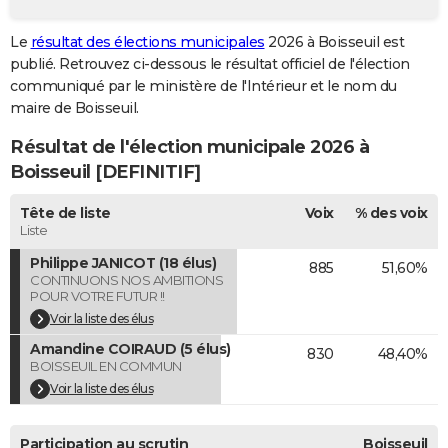
City break
Voyage de noces
Climat
Destinations
Voyage nature
Forum
+
PHOTO
Le
résultat des élections municipales
2026 à Boisseuil est
publié. Retrouvez ci-dessous le résultat officiel de l'élection
GUIDES D'ACHAT
communiqué par le ministère de l'Intérieur et le nom du
BONS PLANS
maire de Boisseuil.
Résultat de l'élection municipale 2026 à
CARTE DE VOEUX
Boisseuil [DEFINITIF]
Carte Bonne année
Carte Pâques
Carte de Noël
Carte Saint-Valentin
Carte d'anniversaire
DICTIONNAIRE
Tête de liste
Voix
% des voix
Biographies
Expressions
Dictionnaire
Citations
Proverbes
PROGRAMME TV
Liste
Philippe JANICOT (18 élus)
885
51,60%
COPAINS D'AVANT
CONTINUONS NOS AMBITIONS
POUR VOTRE FUTUR !!
Se connecter
Collèges
Universités
Service militaire
S'inscrire
Lycées
Primaires
Entreprises
Avis de recherche
AVIS DE DÉCÈS
Voir la liste des élus
Amandine COIRAUD (5 élus)
FORUM
830
48,40%
BOISSEUIL EN COMMUN
Lifestyle
Sport
Television
Cinema
Bricolage
Culture
Auto
Voyage
Voir la liste des élus
Participation au scrutin
Boisseuil