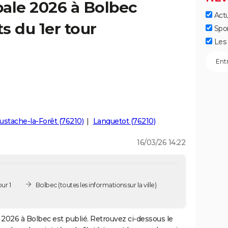
ale 2026 à Bolbec
Actu
ts du 1er tour
Spo
Les 
ustache-la-Forêt (76210)
Lanquetot (76210)
16/03/26 14:22
ur 1
Bolbec
(toutes les informations sur la ville)
2026 à Bolbec est publié. Retrouvez ci-dessous le