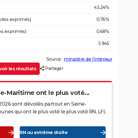
43,24%
otes exprimés)
0,76%
es exprimés)
0,68%
3 945
Source :
ministère de l’Intérieur
Partager
oir les résultats
ne-Maritime ont le plus voté...
2026 sont dévoilés partout en Seine-
es qui ont le plus voté le plus voté RN, LFI,
RN ou extrême droite