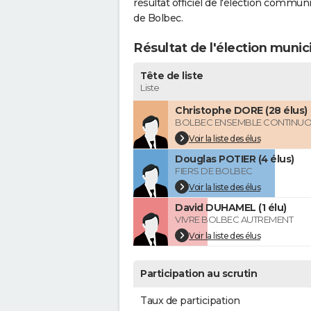
résultat officiel de l'élection commun
de Bolbec.
Résultat de l'élection munic
Tête de liste
Liste
Christophe DORE (28 élus)
BOLBEC ENSEMBLE CONTINU
Voir la liste des élus
Douglas POTIER (4 élus)
FIERS DE BOLBEC
Voir la liste des élus
David DUHAMEL (1 élu)
VIVRE BOLBEC AUTREMENT
Voir la liste des élus
Participation au scrutin
Taux de participation