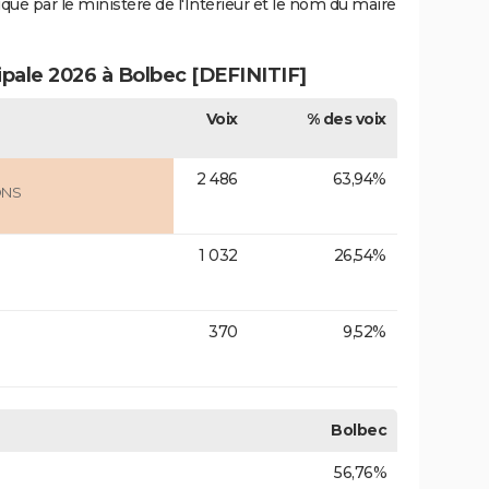
iqué par le ministère de l'Intérieur et le nom du maire
ipale 2026 à Bolbec [DEFINITIF]
Voix
% des voix
2 486
63,94%
ONS
1 032
26,54%
370
9,52%
Bolbec
56,76%