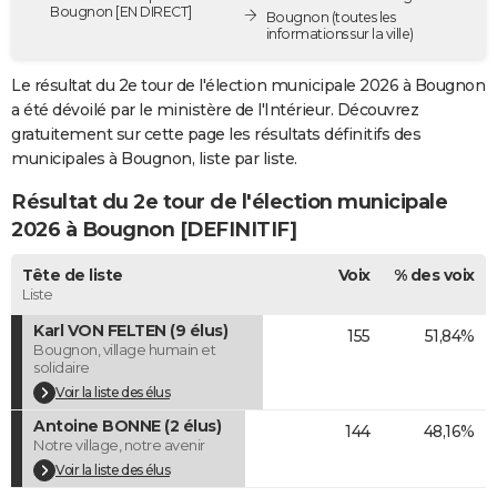
Bougnon [EN DIRECT]
Bougnon
(toutes les
City break
Voyage de noces
Climat
Destinations
Voyage nature
Forum
+
PHOTO
informations sur la ville)
GUIDES D'ACHAT
Le résultat du 2e tour de l'élection municipale 2026 à Bougnon
a été dévoilé par le ministère de l'Intérieur. Découvrez
BONS PLANS
gratuitement sur cette page les résultats définitifs des
municipales à Bougnon, liste par liste.
CARTE DE VOEUX
Résultat du 2e tour de l'élection municipale
Carte Bonne année
Carte Pâques
Carte de Noël
Carte Saint-Valentin
Carte d'anniversaire
DICTIONNAIRE
2026 à Bougnon [DEFINITIF]
Biographies
Expressions
Dictionnaire
Citations
Proverbes
PROGRAMME TV
Tête de liste
Voix
% des voix
Liste
COPAINS D'AVANT
Karl VON FELTEN (9 élus)
155
51,84%
Se connecter
Collèges
Universités
Service militaire
S'inscrire
Lycées
Primaires
Entreprises
Avis de recherche
AVIS DE DÉCÈS
Bougnon, village humain et
solidaire
FORUM
Voir la liste des élus
Antoine BONNE (2 élus)
Lifestyle
Sport
Television
Cinema
Bricolage
Culture
Auto
Voyage
144
48,16%
Notre village, notre avenir
Voir la liste des élus