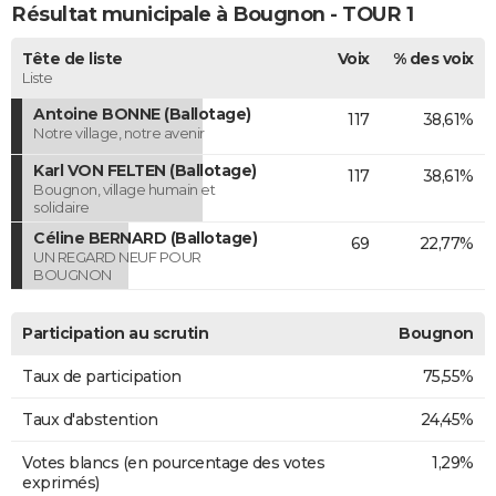
Résultat municipale à Bougnon - TOUR 1
Tête de liste
Voix
% des voix
Liste
Antoine BONNE (Ballotage)
117
38,61%
Notre village, notre avenir
Karl VON FELTEN (Ballotage)
117
38,61%
Bougnon, village humain et
solidaire
Céline BERNARD (Ballotage)
69
22,77%
UN REGARD NEUF POUR
BOUGNON
Participation au scrutin
Bougnon
Taux de participation
75,55%
Taux d'abstention
24,45%
Votes blancs (en pourcentage des votes
1,29%
exprimés)