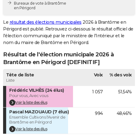
Bureaux de vote à Brantôme
City break
Voyage de noces
Climat
Destinations
Voyage nature
Forum
+
PHOTO
en Périgord
GUIDES D'ACHAT
Le
résultat des élections municipales
2026 à Brantôme en
Périgord est publié. Retrouvez ci-dessous le résultat officiel de
BONS PLANS
l'élection communiqué par le ministère de l'Intérieur et le
nom du maire de Brantôme en Périgord.
CARTE DE VOEUX
Résultat de l'élection municipale 2026 à
Carte Bonne année
Carte Pâques
Carte de Noël
Carte Saint-Valentin
Carte d'anniversaire
DICTIONNAIRE
Brantôme en Périgord [DEFINITIF]
Biographies
Expressions
Dictionnaire
Citations
Proverbes
PROGRAMME TV
Tête de liste
Voix
% des voix
Liste
COPAINS D'AVANT
Frédéric VILHÈS (24 élus)
1 057
51,54%
Se connecter
Collèges
Universités
Service militaire
S'inscrire
Lycées
Primaires
Entreprises
Avis de recherche
AVIS DE DÉCÈS
Pour vous, Avec vous
Voir la liste des élus
FORUM
Pascal MAZOUAUD (7 élus)
994
48,46%
Ensemble Cultivons l'Avenir de
Lifestyle
Sport
Television
Cinema
Bricolage
Culture
Auto
Voyage
Brantôme en Périgord
Voir la liste des élus